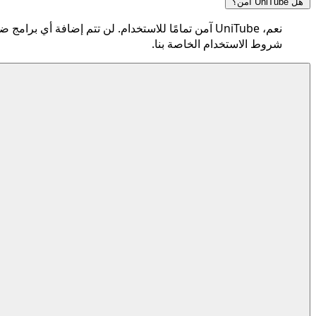
هل UniTube آمن؟
نعم، UniTube آمن تمامًا للاستخدام. لن تتم إضافة أ
شروط الاستخدام الخاصة بنا.