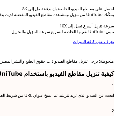
احصل على مقاطع الفيديو الخاصة بك بدقة تصل إلى 8K
يمكّنك UniTube من تنزيل ومشاهدة مقاطع الفيديو المفضلة لديك بدقة 8K و4K وHD و1080p ودقة أخرى.
سرعة تنزيل أسرع تصل إلى 10X
تتبنى UniTube تقنيتها الخاصة لتسريع سرعة التنزيل والتحويل.
تعرف على كافة الميزات
ملحوظة: يرجى تنزيل مقاطع الفيديو ذات حقوق الطبع والنشر المصرح
كيفية تنزيل مقاطع الفيديو باستخدام VidJuice UniTube
1
ابحث عن الفيديو الذي تريد تنزيله، ثم انسخ عنوان URL من شريط العناوين.
2