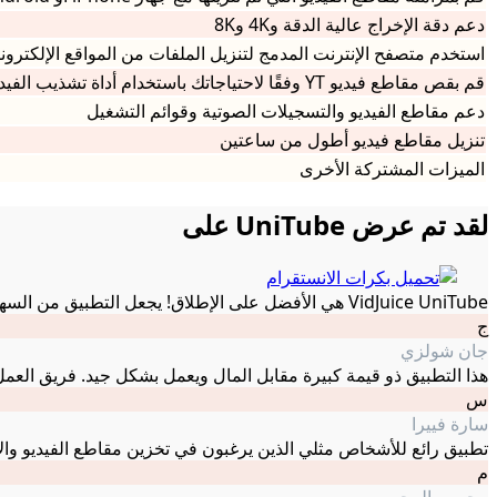
دعم دقة الإخراج عالية الدقة و4K و8K
استخدم متصفح الإنترنت المدمج لتنزيل الملفات من المواقع الإلكترو
قم بقص مقاطع فيديو YT وفقًا لاحتياجاتك باستخدام أداة تشذيب الفيديو المدمجة
دعم مقاطع الفيديو والتسجيلات الصوتية وقوائم التشغيل
تنزيل مقاطع فيديو أطول من ساعتين
الميزات المشتركة الأخرى
لقد تم عرض UniTube على
VidJuice UniTube هي الأفضل على الإطلاق! يجعل التطبيق من السهل جدًا تنزيل مقاطع الفيديو من مواقع الويب الشهيرة على هاتفي ودعمها من الدرجة الأولى!
ج
جان شولزي
هذا التطبيق ذو قيمة كبيرة مقابل المال ويعمل بشكل جيد. فريق ال
س
سارة فييرا
تطبيق رائع للأشخاص مثلي الذين يرغبون في تخزين مقاطع الفيديو والأغا
م