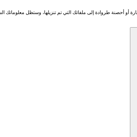
ي برامج ضارة أو أحصنة طروادة إلى ملفاتك التي تم تنزيلها، وستظل معلومات