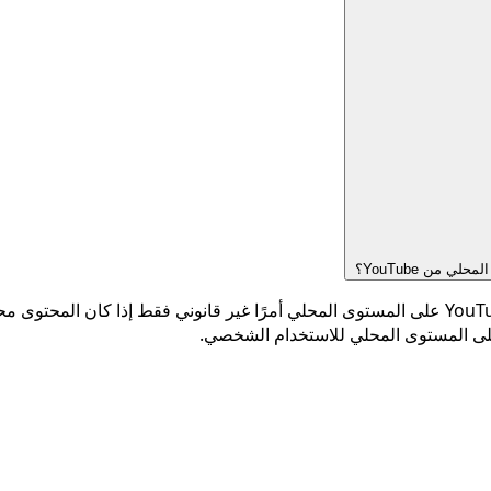
من YouTube؟
بشكل عام، يعد الاحتفاظ بنسخة احتياطية من مقاطع فيديو YouTube على المستوى المحلي أمرًا غ