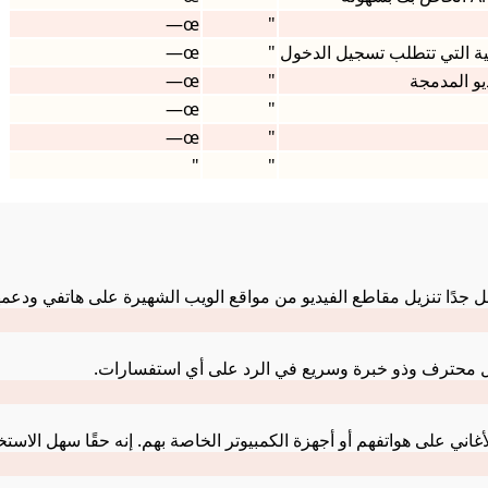
œ—
"
نية التي تتطلب تسجيل الدخول
"
œ—
œ—
"
œ—
"
œ—
"
"
"
عمل محترف وذو خبرة وسريع في الرد على أي استفسارات.
ني على هواتفهم أو أجهزة الكمبيوتر الخاصة بهم. إنه حقًا سهل الاستخد