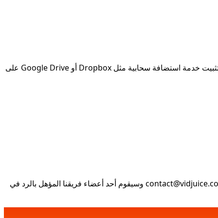
للراحة، للتأكد من تعيين دليل التنزيل الخاص بك على المجلد السحابي بحيث تتم مزامنة أي ملفات جديدة تلقائيًا مع هاتفك، نقترح عليك تثبيت خدمة استضافة سحابية مثل Dropbox أو Google Drive على
contact@vidjuice.c
وسيقوم أحد أعضاء فريقنا المؤهل بالرد في